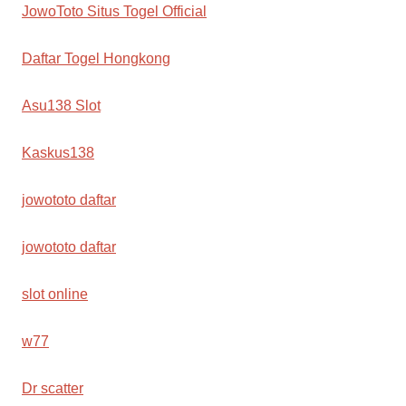
JowoToto Situs Togel Official
Daftar Togel Hongkong
Asu138 Slot
Kaskus138
jowototo daftar
jowototo daftar
slot online
w77
Dr scatter