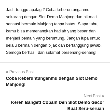
Jadi, tunggu apalagi? Coba keberuntunganmu
sekarang dengan Slot Demo Mahjong dan nikmati
sensasi bermain Mahjong tanpa batas. Siapa tahu,
kamu bisa memenangkan hadiah yang besar dan
menjadi pemain yang beruntung. Jangan lupa untuk
selalu bermain dengan bijak dan bertanggung jawab.
Semoga berhasil dan selamat bersenang-senang!
Navigasi
Previous Post
Coba Keberuntunganmu dengan Slot Demo
pos
Mahjong!
Next Post
Keren Banget! Cobain Deh Slot Demo Gacor
Buat Seru-seruan