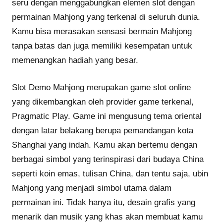
seru dengan menggabungkan elemen slot dengan
permainan Mahjong yang terkenal di seluruh dunia.
Kamu bisa merasakan sensasi bermain Mahjong
tanpa batas dan juga memiliki kesempatan untuk
memenangkan hadiah yang besar.
Slot Demo Mahjong merupakan game slot online
yang dikembangkan oleh provider game terkenal,
Pragmatic Play. Game ini mengusung tema oriental
dengan latar belakang berupa pemandangan kota
Shanghai yang indah. Kamu akan bertemu dengan
berbagai simbol yang terinspirasi dari budaya China
seperti koin emas, tulisan China, dan tentu saja, ubin
Mahjong yang menjadi simbol utama dalam
permainan ini. Tidak hanya itu, desain grafis yang
menarik dan musik yang khas akan membuat kamu