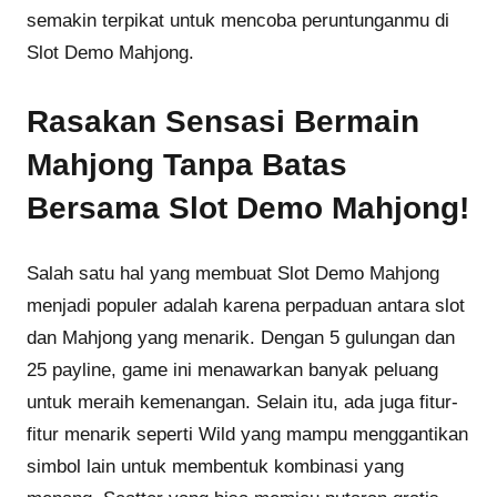
semakin terpikat untuk mencoba peruntunganmu di
Slot Demo Mahjong.
Rasakan Sensasi Bermain
Mahjong Tanpa Batas
Bersama Slot Demo Mahjong!
Salah satu hal yang membuat Slot Demo Mahjong
menjadi populer adalah karena perpaduan antara slot
dan Mahjong yang menarik. Dengan 5 gulungan dan
25 payline, game ini menawarkan banyak peluang
untuk meraih kemenangan. Selain itu, ada juga fitur-
fitur menarik seperti Wild yang mampu menggantikan
simbol lain untuk membentuk kombinasi yang