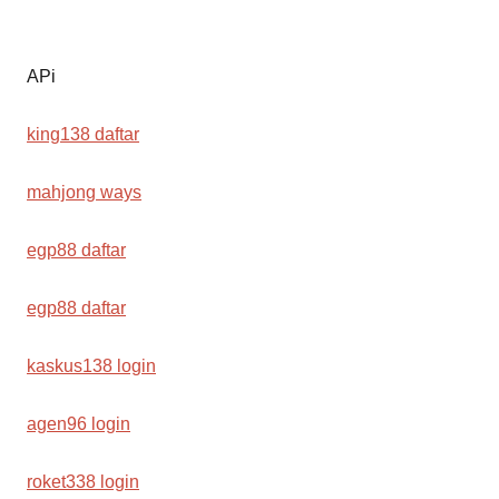
APi
king138 daftar
mahjong ways
egp88 daftar
egp88 daftar
kaskus138 login
agen96 login
roket338 login