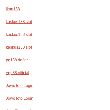
ikan138
kaskus138 slot
kaskus138 slot
kaskus138 slot
pg138 daftar
egp88 official
JowoToto Login
JowoToto Login