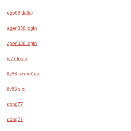
egp88 daftar
agen338 login
agen338 login
w77 login
fly88 ลงทะเบียน
fly88 slot
dong77
dong77