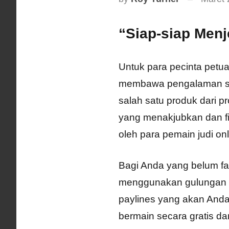
“Siap-siap Men
Untuk para pecinta petu
membawa pengalaman se
salah satu produk dari p
yang menakjubkan dan fit
oleh para pemain judi onl
Bagi Anda yang belum fa
menggunakan gulungan d
paylines yang akan Anda
bermain secara gratis d