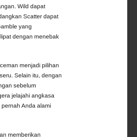
ngan. Wild dapat
dangkan Scatter dapat
r Gamble yang
lipat dengan menebak
aceman menjadi pilihan
eru. Selain itu, dengan
angan sebelum
era jelajahi angkasa
 pernah Anda alami
man memberikan